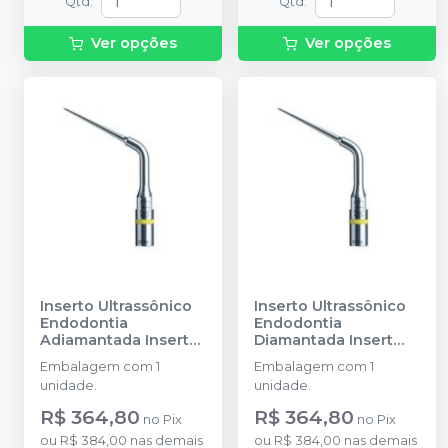
Qtd
:
Qtd
:
Ver opções
Ver opções
Inserto Ultrassônico
Inserto Ultrassônico
Endodontia
Endodontia
Adiamantada Insert
Diamantada Insert
ET40D
-
SATELEC
ET20D
-
SATELEC
Embalagem com 1
Embalagem com 1
unidade.
unidade.
R$ 364,80
R$ 364,80
no
Pix
no
Pix
ou
R$ 384,00
nas demais
ou
R$ 384,00
nas demais