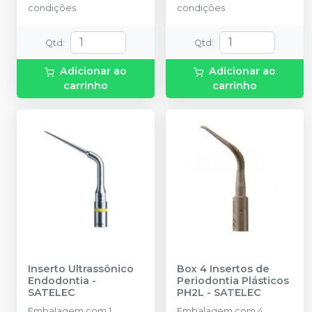
condições
condições
Qtd
:
Qtd
:
Adicionar ao
Adicionar ao
carrinho
carrinho
Inserto Ultrassônico
Box 4 Insertos de
Endodontia
-
Periodontia Plásticos
SATELEC
PH2L
-
SATELEC
Embalagem com 1
Embalagem com 4