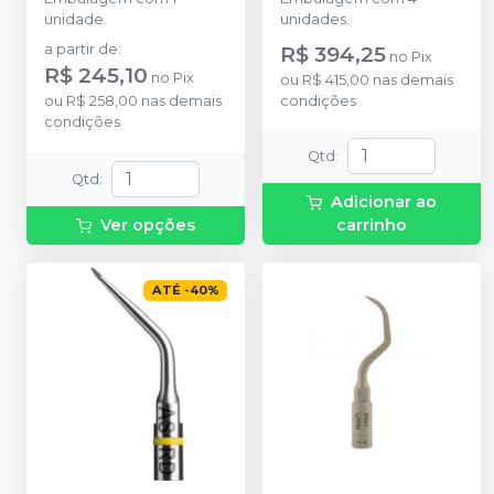
unidade.
unidades.
a partir de
:
R$ 394,25
no
Pix
R$ 245,10
no
Pix
ou
R$ 415,00
nas demais
ou
R$ 258,00
nas demais
condições
condições
Qtd
:
Qtd
:
Adicionar ao
Ver opções
carrinho
ATÉ
-
40
%