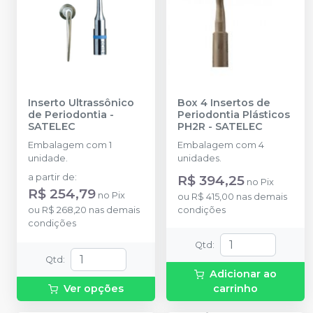
Inserto Ultrassônico
Box 4 Insertos de
de Periodontia
-
Periodontia Plásticos
SATELEC
PH2R
-
SATELEC
Embalagem com 1
Embalagem com 4
unidade.
unidades.
a partir de
:
R$ 394,25
no
Pix
R$ 254,79
no
Pix
ou
R$ 415,00
nas demais
ou
R$ 268,20
nas demais
condições
condições
Qtd
:
Qtd
:
Adicionar ao
Ver opções
carrinho