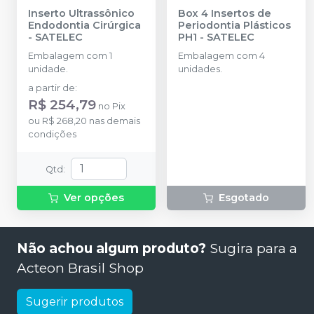
Inserto Ultrassônico
Box 4 Insertos de
Endodontia Cirúrgica
Periodontia Plásticos
-
SATELEC
PH1
-
SATELEC
Embalagem com 1
Embalagem com 4
unidade.
unidades.
a partir de
:
R$ 254,79
no
Pix
ou
R$ 268,20
nas demais
condições
Qtd
:
Ver opções
Esgotado
Não achou algum produto?
Sugira para a
Acteon Brasil Shop
Sugerir produtos