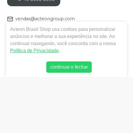
vendas@acteongroup.com
Acteon Brasil Shop
usa cookies para personalizar
Alameda Vênus, 233 - Américan Park Empresarial
anúncios e melhorar a sua experiência no site. Ao
NR, Indaiatuba - SP
continuar navegando, você concorda com a nossa
Política de Privacidade
.
Horário de Atendimento
:
Seg a Sexta: 8:00 as 17:00hs
continuar e fechar
Cartão de crédito
-
Em até 18x sem juros. Parcela
Mínima R$ 200,00. Para pagamento acima de 12x , o