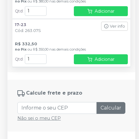
no
Pix
ou
R$ 380,00
nas demais condições
Adicionar
Qtd
:
17-23
Ver info
Cód.
263.07S
R$ 332,50
no
Pix
ou
R$ 350,00
nas demais condições
Adicionar
Qtd
:
Calcule frete e prazo
Calcular
Não sei o meu CEP