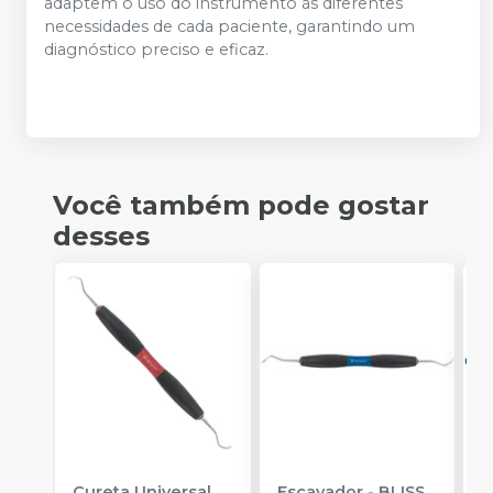
adaptem o uso do instrumento às diferentes
necessidades de cada paciente, garantindo um
diagnóstico preciso e eficaz.
Você também pode gostar
desses
Cureta Universal
Escavador
-
BLISS
E