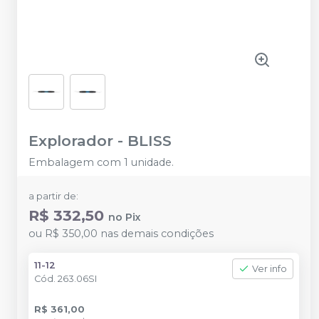
Explorador
-
BLISS
Embalagem com 1 unidade.
a partir de:
R$ 332,50
no
Pix
ou
R$ 350,00
nas demais condições
11-12
Ver info
Cód.
263.06SI
R$ 361,00