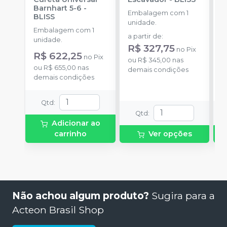
Barnhart 5-6
-
C
Embalagem com 1
BLISS
B
unidade.
Embalagem com 1
E
a partir de
:
unidade.
u
R$ 327,75
no
Pix
R$ 622,25
a
no
Pix
ou
R$ 345,00
nas
R
ou
R$ 655,00
nas
demais condições
demais condições
o
d
Qtd
:
Qtd
:
Adicionar ao
carrinho
Ver opções
Não achou algum produto?
Sugira para a
Acteon Brasil Shop